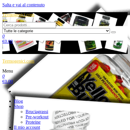
Salta e vai al contenuto
Termogenici.com
0
€
0.00
Termogenici.com
Menu
0
€
0.00
Blog
Shop
Bruciagrassi
Pre-workout
Proteine
Il mio account