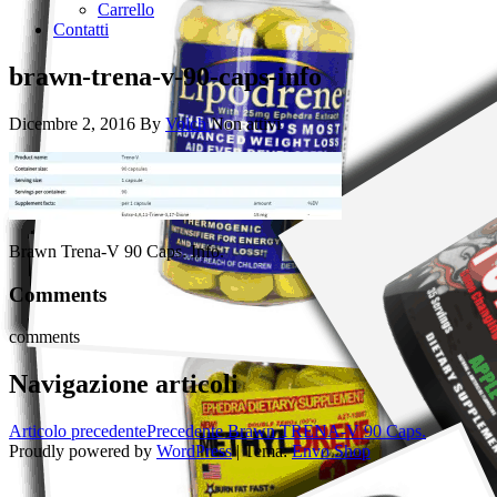
Carrello
Contatti
brawn-trena-v-90-caps-info
Dicembre 2, 2016
By
Volch
Non attivi
Brawn Trena-V 90 Caps. Info.
Comments
comments
Navigazione articoli
Articolo precedente
Precedente
Brawn TRENA-V 90 Caps.
Proudly powered by
WordPress
|
Tema:
Envo Shop