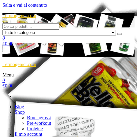
Salta e vai al contenuto
Termogenici.com
0
€
0.00
Termogenici.com
Menu
0
€
0.00
Blog
Shop
Bruciagrassi
Pre-workout
Proteine
Il mio account