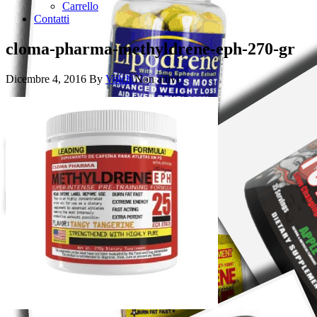
Carrello
Contatti
cloma-pharma-methyldrene-eph-270-gr
Dicembre 4, 2016
By
Volch
Non attivi