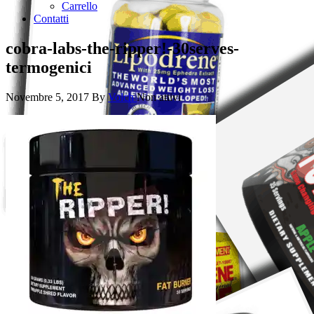
Carrello
Contatti
cobra-labs-the-ripper!-30serves-
termogenici
Novembre 5, 2017
By
Volch
Non attivi