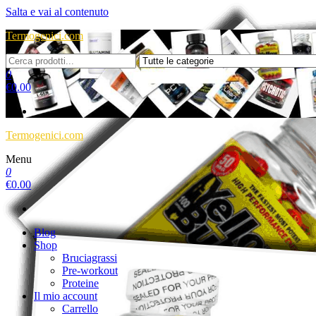
Salta e vai al contenuto
Termogenici.com
0
€
0.00
Termogenici.com
Menu
0
€
0.00
Blog
Shop
Bruciagrassi
Pre-workout
Proteine
Il mio account
Carrello