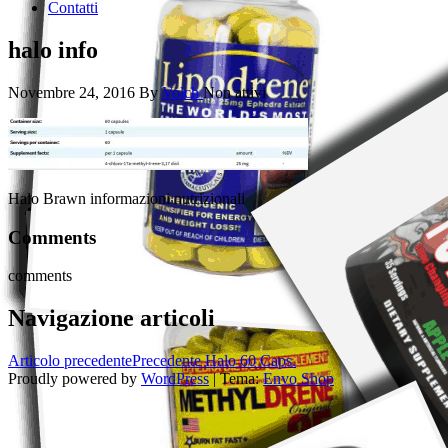
Contatti
halo info
Novembre 24, 2016
By
Volch
Non attivi
Halo Brawn informazioni nutrizionali
Comments
comments
Navigazione articoli
Articolo precedente
Precedente
Halo 60 Caps.
Proudly powered by
WordPress
|
Tema:
Envo Shop