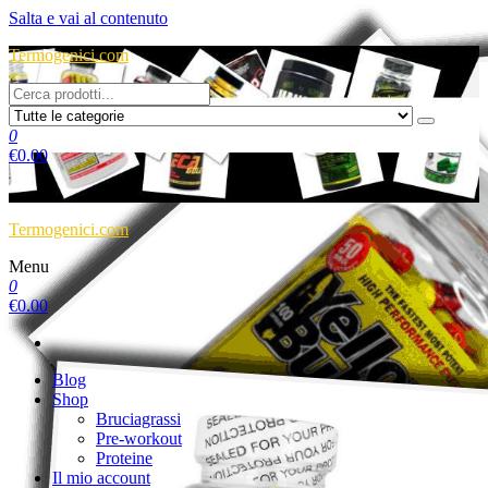
Salta e vai al contenuto
Termogenici.com
0
€
0.00
Termogenici.com
Menu
0
€
0.00
Blog
Shop
Bruciagrassi
Pre-workout
Proteine
Il mio account