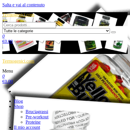
Salta e vai al contenuto
Termogenici.com
0
€
0.00
Termogenici.com
Menu
0
€
0.00
Blog
Shop
Bruciagrassi
Pre-workout
Proteine
Il mio account