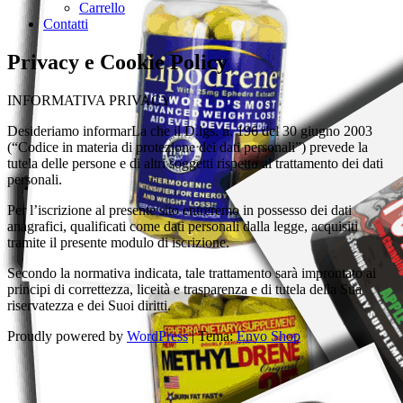
Carrello
Contatti
Privacy e Cookie Policy
INFORMATIVA PRIVACY
Desideriamo informarLa che il D.lgs. n. 196 del 30 giugno 2003
(“Codice in materia di protezione dei dati personali”) prevede la
tutela delle persone e di altri soggetti rispetto al trattamento dei dati
personali.
Per l’iscrizione al presente sito entreremo in possesso dei dati
anagrafici, qualificati come dati personali dalla legge, acquisiti
tramite il presente modulo di iscrizione.
Secondo la normativa indicata, tale trattamento sarà improntato ai
principi di correttezza, liceità e trasparenza e di tutela della Sua
riservatezza e dei Suoi diritti.
Proudly powered by
WordPress
|
Tema:
Envo Shop