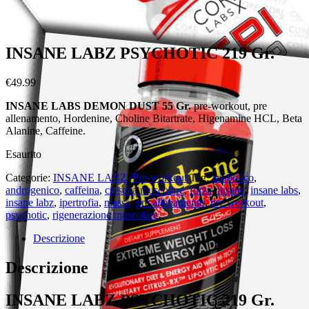
INSANE LABZ PSYCHOTIC 219 Gr.
€
49.99
INSANE LABS DEMON DUST 55 Gr.
pre-workout, pre
allenamento, Hordenine, Choline Bitartrate, Higenamine HCL, Beta
Alanine, Caffeine.
Esaurito
Categorie:
INSANE LABZ
,
Pre-workout
Tag:
anabolico
,
androgenico
,
caffeina
,
crescita muscolare
,
forza
,
insane
,
insane labs
,
insane labz
,
ipertrofia
,
massa
,
pre allenamento
,
pre workout
,
psychotic
,
rigenerazione muscolare
Descrizione
Descrizione
INSANE LABZ PSYCHOTIC 219 Gr.