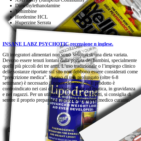
Dimethylethanolamine
Yohimbine
Hordenine HCL
Huperzine Serrata
INSANE LABZ PSYCHOTIC recensione n inglese.
Gli integratori alimentari non sono sostituti di una dieta variata.
Devono essere tenuti lontani dalla portata dei bambini, specialmente
quelli più piccoli dei tre anni. L’uso tradizionale o l’impiego clinico
delle sostanze riportate sul sito non debbono essere considerati come
“prescrizione medica”. In caso di uso prolungato (oltre 6-8
settimane) è necessario il parere del medico. Il prodotto è
controindicato nei casi di patologia renale od epatica, in gravidanza
e nei ragazzi. Per un utilizzo razionale dei prodotti, si consiglia di
sentire il proprio preparatore atletico o il proprio medico curante.