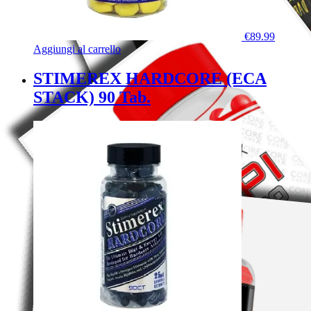
€
89.99
Aggiungi al carrello
STIMEREX HARDCORE (ECA
STACK) 90 Tab.