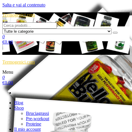
Salta e vai al contenuto
Termogenici.com
0
€
0.00
Termogenici.com
Menu
0
€
0.00
Blog
Shop
Bruciagrassi
Pre-workout
Proteine
Il mio account