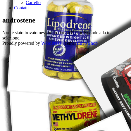
Carrello
Contatti
androstene
Non è stato trovato nessun prodotto che corrisponde alla tua
selezione.
Proudly powered by
WordPress
|
Tema:
Envo Shop