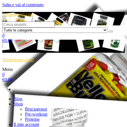
Salta e vai al contenuto
Termogenici.com
0
€
0.00
Termogenici.com
Menu
0
€
0.00
Blog
Shop
Bruciagrassi
Pre-workout
Proteine
Il mio account