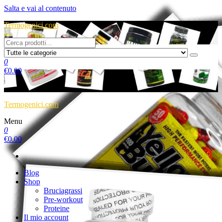
Salta e vai al contenuto
Termogenici.com
0
€
0.00
Termogenici.com
Menu
0
€
0.00
Blog
Shop
Bruciagrassi
Pre-workout
Proteine
Il mio account