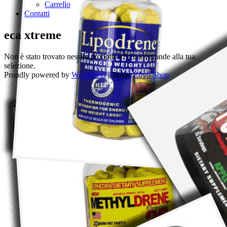
Carrello
Contatti
eca xtreme
Non è stato trovato nessun prodotto che corrisponde alla tua
selezione.
Proudly powered by
WordPress
|
Tema:
Envo Shop