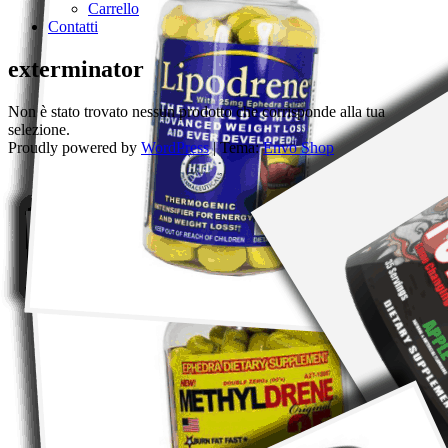
Carrello
Contatti
exterminator
Non è stato trovato nessun prodotto che corrisponde alla tua
selezione.
Proudly powered by
WordPress
|
Tema:
Envo Shop