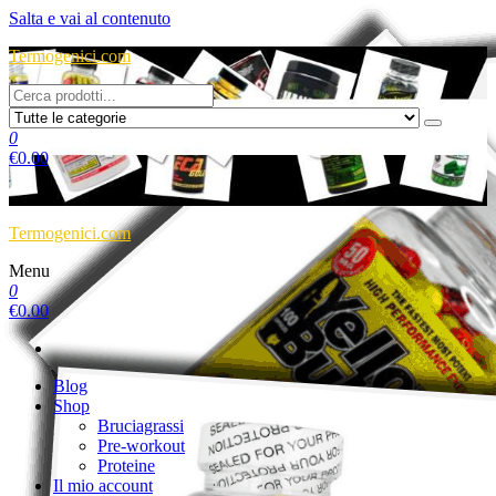
Salta e vai al contenuto
Termogenici.com
0
€
0.00
Termogenici.com
Menu
0
€
0.00
Blog
Shop
Bruciagrassi
Pre-workout
Proteine
Il mio account