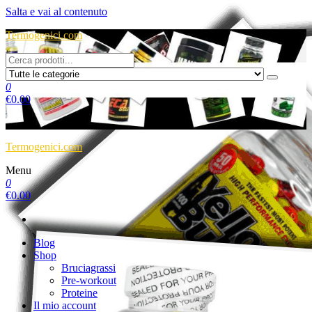
Salta e vai al contenuto
Termogenici.com
0
€
0.00
Termogenici.com
Menu
0
€
0.00
Blog
Shop
Bruciagrassi
Pre-workout
Proteine
Il mio account