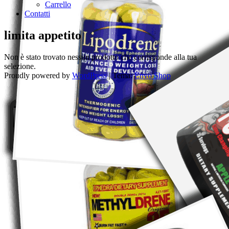
Carrello
Contatti
limita appetito
Non è stato trovato nessun prodotto che corrisponde alla tua
selezione.
Proudly powered by
WordPress
|
Tema:
Envo Shop