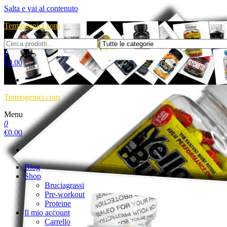
Salta e vai al contenuto
Termogenici.com
0
€
0.00
Termogenici.com
Menu
0
€
0.00
Blog
Shop
Bruciagrassi
Pre-workout
Proteine
Il mio account
Carrello