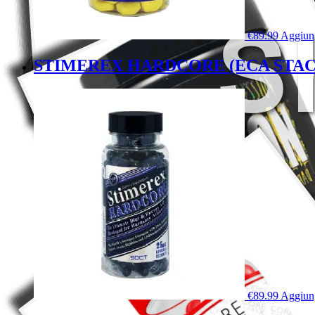
€
89.99
Aggiung
STIMEREX HARDCORE (ECA STACK)
€
89.99
Aggiung