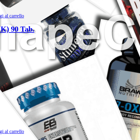
i al carrello
 90 Tab.
i al carrello