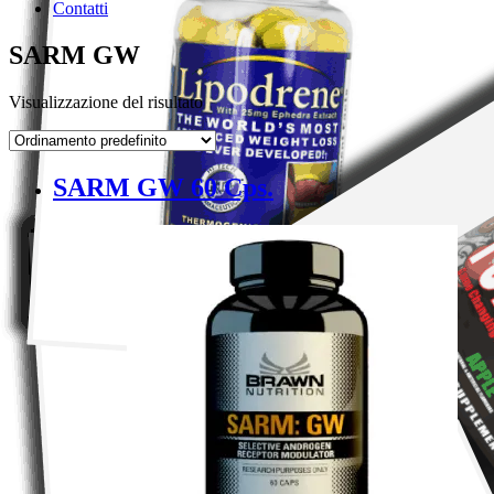
Contatti
SARM GW
Visualizzazione del risultato
SARM GW 60 Cps.