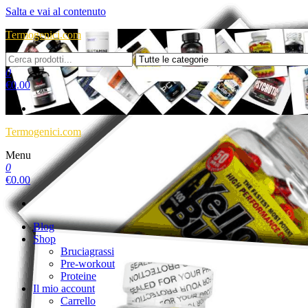
Salta e vai al contenuto
Termogenici.com
0
€
0.00
Termogenici.com
Menu
0
€
0.00
Blog
Shop
Bruciagrassi
Pre-workout
Proteine
Il mio account
Carrello