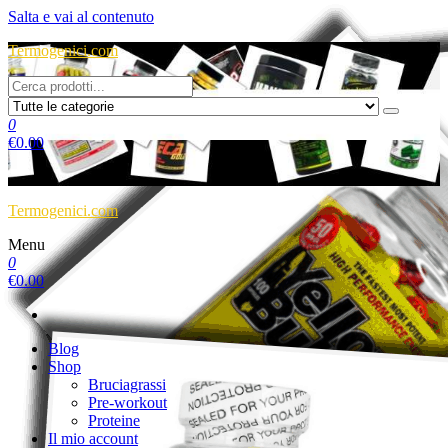
Salta e vai al contenuto
Termogenici.com
0
€
0.00
Termogenici.com
Menu
0
€
0.00
Blog
Shop
Bruciagrassi
Pre-workout
Proteine
Il mio account