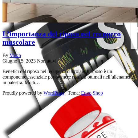
L’importanza del riposo nel recupero
muscolare
By
Volch
Giugno 15, 2023
Non attivi
Benefici del riposo nel recupero muscolare Il riposo è un
componente essenziale per ottenere risultati ottimali nell’allenamento
in palestra. Molti…
Proudly powered by
WordPress
|
Tema:
Envo Shop