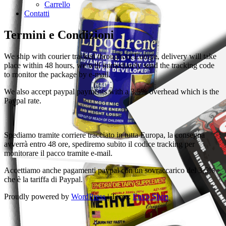
Carrello
Contatti
Termini e Condizioni
We ship with courier tracked throughout Europe, delivery will take
place within 48 hours, we will immediately send the tracking code
to monitor the package by e-mail.
We also accept paypal payments with a 3.5% overhead which is the
Paypal rate.
Spediamo tramite corriere tracciato in tutta Europa, la consegna
avverrà entro 48 ore, spediremo subito il codice tracking per
monitorare il pacco tramite e-mail.
Accettiamo anche pagamenti paypal con un sovraccarico del 3,5%
che è la tariffa di Paypal.
Proudly powered by
WordPress
|
Tema:
Envo Shop