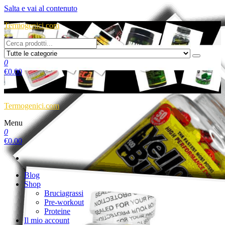
Salta e vai al contenuto
Termogenici.com
0
€
0.00
Termogenici.com
Menu
0
€
0.00
Blog
Shop
Bruciagrassi
Pre-workout
Proteine
Il mio account